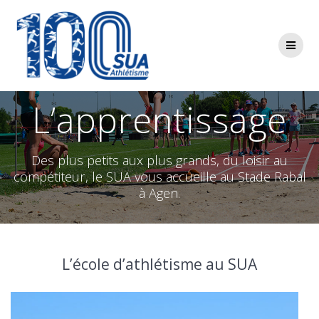
Passer
au
contenu
L’apprentissage
Des plus petits aux plus grands, du loisir au
compétiteur, le SUA vous accueille au Stade Rabal
à Agen.
L’école d’athlétisme au SUA